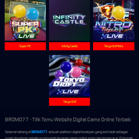
Super PK
Infinity Castle
Tokyo Drift Nitro
Tokyo Drift
BROMO77 - Titik Temu Website Digital Game Online Terbaik
Selamat datang di
BROMO77
, sebuah platform digital terdepan yang kini hadir sebagai
pusat developer sekaligus penyedia layanan game online resmi dan terpercaya. Di tengah