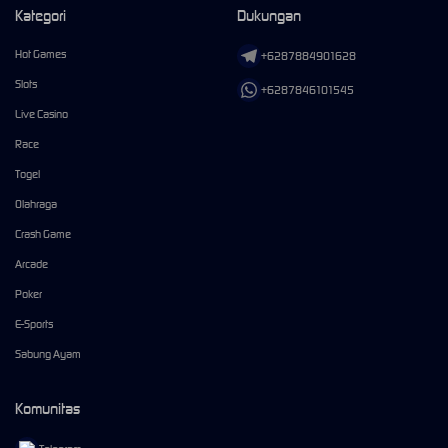
Kategori
Dukungan
Hot Games
+6287884901628
Slots
+6287846101545
Live Casino
Race
Togel
Olahraga
Crash Game
Arcade
Poker
E-Sports
Sabung Ayam
Komunitas