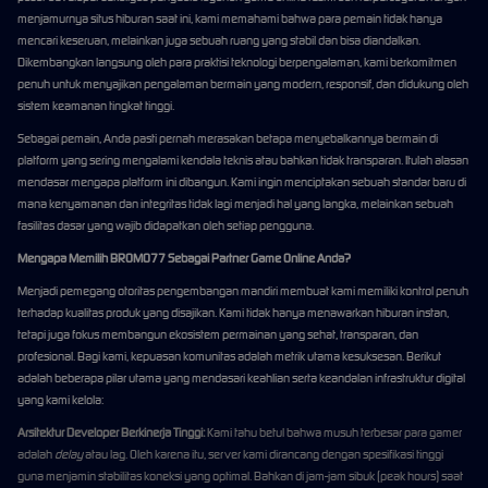
menjamurnya situs hiburan saat ini, kami memahami bahwa para pemain tidak hanya
mencari keseruan, melainkan juga sebuah ruang yang stabil dan bisa diandalkan.
Dikembangkan langsung oleh para praktisi teknologi berpengalaman, kami berkomitmen
penuh untuk menyajikan pengalaman bermain yang modern, responsif, dan didukung oleh
sistem keamanan tingkat tinggi.
Sebagai pemain, Anda pasti pernah merasakan betapa menyebalkannya bermain di
platform yang sering mengalami kendala teknis atau bahkan tidak transparan. Itulah alasan
mendasar mengapa platform ini dibangun. Kami ingin menciptakan sebuah standar baru di
mana kenyamanan dan integritas tidak lagi menjadi hal yang langka, melainkan sebuah
fasilitas dasar yang wajib didapatkan oleh setiap pengguna.
Mengapa Memilih BROMO77 Sebagai Partner Game Online Anda?
Menjadi pemegang otoritas pengembangan mandiri membuat kami memiliki kontrol penuh
terhadap kualitas produk yang disajikan. Kami tidak hanya menawarkan hiburan instan,
tetapi juga fokus membangun ekosistem permainan yang sehat, transparan, dan
profesional. Bagi kami, kepuasan komunitas adalah metrik utama kesuksesan. Berikut
adalah beberapa pilar utama yang mendasari keahlian serta keandalan infrastruktur digital
yang kami kelola:
Arsitektur Developer Berkinerja Tinggi:
Kami tahu betul bahwa musuh terbesar para gamer
adalah
delay
atau lag. Oleh karena itu, server kami dirancang dengan spesifikasi tinggi
guna menjamin stabilitas koneksi yang optimal. Bahkan di jam-jam sibuk (peak hours) saat