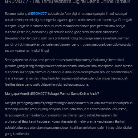
BROMO77 - Titik Temu Website Digital Game Online Terbaik
Selamat datang di
BROMO77
, sebuah platform digital terdepan yang kini hadir sebagai
pusat developer sekaligus penyedia layanan game online resmi dan terpercaya. Di tengah
menjamurnya situs hiburan saat ini, kami memahami bahwa para pemain tidak hanya
mencari keseruan, melainkan juga sebuah ruang yang stabil dan bisa diandalkan.
Dikembangkan langsung oleh para praktisi teknologi berpengalaman, kami berkomitmen
penuh untuk menyajikan pengalaman bermain yang modern, responsif, dan didukung oleh
sistem keamanan tingkat tinggi.
Sebagai pemain, Anda pasti pernah merasakan betapa menyebalkannya bermain di
platform yang sering mengalami kendala teknis atau bahkan tidak transparan. Itulah alasan
mendasar mengapa platform ini dibangun. Kami ingin menciptakan sebuah standar baru di
mana kenyamanan dan integritas tidak lagi menjadi hal yang langka, melainkan sebuah
fasilitas dasar yang wajib didapatkan oleh setiap pengguna.
Mengapa Memilih BROMO77 Sebagai Partner Game Online Anda?
Menjadi pemegang otoritas pengembangan mandiri membuat kami memiliki kontrol penuh
terhadap kualitas produk yang disajikan. Kami tidak hanya menawarkan hiburan instan,
tetapi juga fokus membangun ekosistem permainan yang sehat, transparan, dan
profesional. Bagi kami, kepuasan komunitas adalah metrik utama kesuksesan. Berikut
adalah beberapa pilar utama yang mendasari keahlian serta keandalan infrastruktur digital
yang kami kelola: