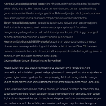
Arsitektur Developer Berkinerja Tinggi:
Kami tahu betul bahwa musuh terbesar para gamer
adalah
delay
atau lag. Oleh karena itu, server kami dirancang dengan spesifikasi tinggi
guna menjamin stabilitas koneksi yang optimal. Bahkan di jam-jam sibuk (peak hours) saat
trafik sedang padat, transisi permainan tetap berjalan mulus tanpa hambatan.
Sistem Kompatibilitas Modern:
Fleksibilitas adalah kunci kenyamanan di era modern ini.
Platform kami mengusung desain antarmuka yang sangat adaptif. Anda bisa
mengaksesnya dengan lancar, baik melalui smartphone Android, iOS, hingga perangkat
desktop, tanpa ada penurunan kualitas visual maupun performa.
Keamanan Data Berlapis (HSTS Preloaded):
Keamanan digital bukanlah hal yang bisa
ditawar. Kami menerapkan teknologi enkripsi data mutakhir dan sertifikasi SSL bawaan
untuk memastikan bahwa seluruh data sensitif serta privasi Anda terlindungi dengan aman
selama 24 jam penuh dari ancaman pihak ketiga.
Layanan Resmi dengan Standar Inovasi Terverifikasi
Kepercayaan tidak bisa dibeli, melainkan harus dibangun lewat konsistensi. Kami
memastikan seluruh sistem operasional yang berjalan di dalam platform ini memaju standar
regulasi digital dan mengedepankan prinsip
fair play
. Tidak ada ruang untuk kecurangan,
karena setiap sistem yang kami rilis telah melewati proses uji kelayakan teknis yang ketat.
Selain infrastruktur yang kokoh, faktor manusia juga menjadi perhatian penting kami. Kami
sadar bahwa teknologi terbaik sekalipun terkadang membutuhkan pemandu. Oleh sebab
itu, kami menyiapkan dukungan tim teknis serta layanan
customer service
profesional yang
siap sedia membantu Anda. Setiap kendala atau pertanyaan seputar ekosistem game