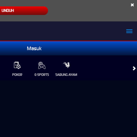
×
UNDUH
Masuk
POKER
E-SPORTS
SABUNG AYAM