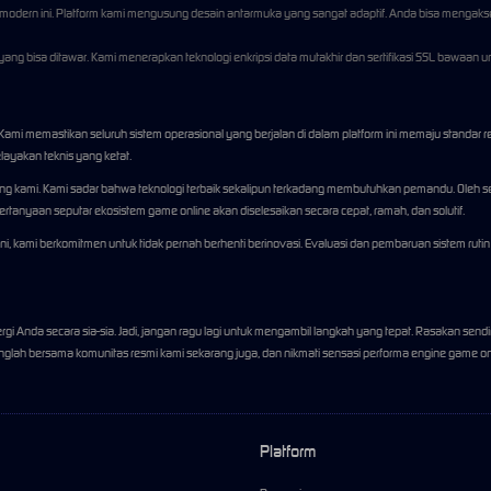
a modern ini. Platform kami mengusung desain antarmuka yang sangat adaptif. Anda bisa mengakse
ang bisa ditawar. Kami menerapkan teknologi enkripsi data mutakhir dan sertifikasi SSL bawaan un
. Kami memastikan seluruh sistem operasional yang berjalan di dalam platform ini memaju standar 
elayakan teknis yang ketat.
enting kami. Kami sadar bahwa teknologi terbaik sekalipun terkadang membutuhkan pemandu. Oleh 
rtanyaan seputar ekosistem game online akan diselesaikan secara cepat, ramah, dan solutif.
ni, kami berkomitmen untuk tidak pernah berhenti berinovasi. Evaluasi dan pembaruan sistem rutin t
Anda secara sia-sia. Jadi, jangan ragu lagi untuk mengambil langkah yang tepat. Rasakan send
lah bersama komunitas resmi kami sekarang juga, dan nikmati sensasi performa engine game on
Platform