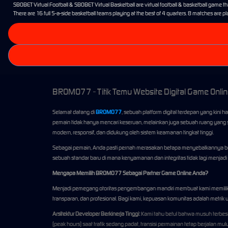
SBOBET Virtual Football & SBOBET Virtual Basketball are virtual football & basketball game 
There are 16 full 5-a-side basketball teams playing at the best of 4 quarters. 8 matches are p
BROMO77 - Titik Temu Website Digital Game Onlin
Selamat datang di
BROMO77
, sebuah platform digital terdepan yang kini
pemain tidak hanya mencari keseruan, melainkan juga sebuah ruang yang 
modern, responsif, dan didukung oleh sistem keamanan tingkat tinggi.
Sebagai pemain, Anda pasti pernah merasakan betapa menyebalkannya berma
sebuah standar baru di mana kenyamanan dan integritas tidak lagi menjadi 
Mengapa Memilih BROMO77 Sebagai Partner Game Online Anda?
Menjadi pemegang otoritas pengembangan mandiri membuat kami memiliki k
transparan, dan profesional. Bagi kami, kepuasan komunitas adalah metrik u
Arsitektur Developer Berkinerja Tinggi:
Kami tahu betul bahwa musuh terbes
(peak hours) saat trafik sedang padat, transisi permainan tetap berjalan m