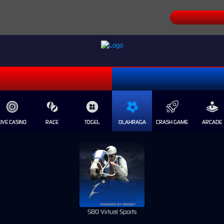
LIVE CASINO
RACE
TOGEL
OLAHRAGA
CRASH GAME
ARCADE
SBO Virtual Sports