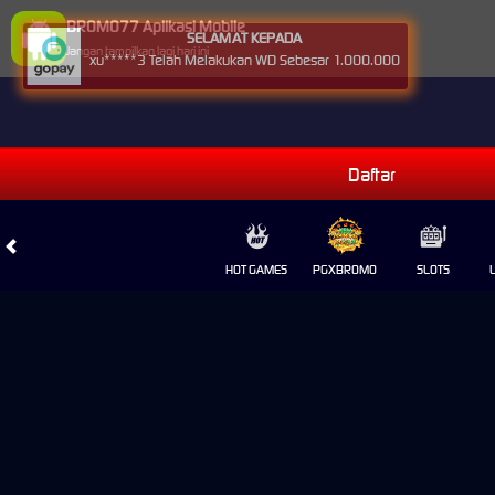
BROMO77 Aplikasi Mobile
SELAMAT KEPADA
Jangan tampilkan lagi hari ini
xu*****3 Telah Melakukan WD Sebesar 1.000.000
Daftar
HOT GAMES
PGXBROMO
SLOTS