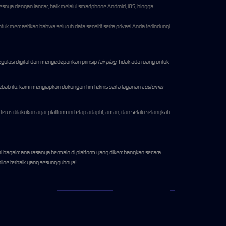
snya dengan lancar, baik melalui smartphone Android, iOS, hingga
tuk memastikan bahwa seluruh data sensitif serta privasi Anda terlindungi
regulasi digital dan mengedepankan prinsip
fair play
. Tidak ada ruang untuk
sebab itu, kami menyiapkan dukungan tim teknis serta layanan
customer
erus dilakukan agar platform ini tetap adaptif, aman, dan selalu selangkah
iri bagaimana rasanya bermain di platform yang dikembangkan secara
line terbaik yang sesungguhnya!