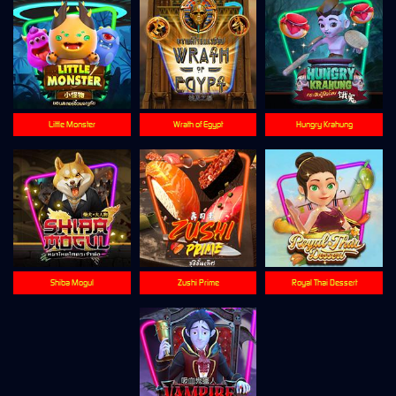
Little Monster
Wrath of Egypt
Hungry Krahung
Shiba Mogul
Zushi Prime
Royal Thai Dessert