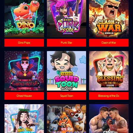
Dino Pops
Punk Star
Clash of War
Ghost House
Squid Toon
Blessing of the Ox