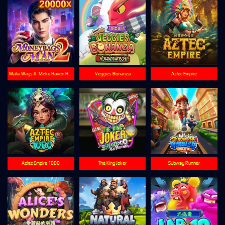
Mafia Ways II : Metro Haven Heist
Veggies Bonanza
Aztec Empire
Aztec Empire 1000
The King Joker
Subway Runner