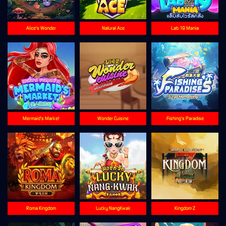
Alice's Wonder
Natural Ace
Lab 19 Mania
Mermaid's Market
Wonder Cuisine
Fishing's Paradise
Roma Kingdom
Lucky NangKwak
Kingdom Z