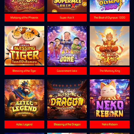
Mahjong of the Phoenix
Super Ace X
The Beat of Olympus 1000
Blessing of the Tiger
Government Joke
The Monkey King
Aztec Legend
Blessing of the Dragon
Neko Reborn