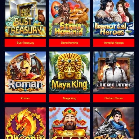
Bust Treasury
Stone Hominid
Immortal Heroes
Roman
Maya King
Chicken Dinner