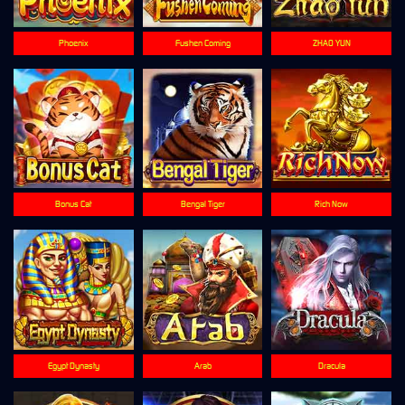
Phoenix
Fushen Coming
ZHAO YUN
Bonus Cat
Bengal Tiger
Rich Now
Egypt Dynasty
Arab
Dracula