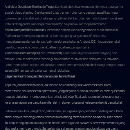
Arsitektur Developer Berkinerja Tinggi:
Kami tahu betul bahwa musuh terbesar para gamer
adalah
delay
atau lag. Oleh karena itu, server kami dirancang dengan spesifikasi tinggi
guna menjamin stabilitas koneksi yang optimal. Bahkan di jam-jam sibuk (peak hours) saat
trafik sedang padat, transisi permainan tetap berjalan mulus tanpa hambatan.
Sistem Kompatibilitas Modern:
Fleksibilitas adalah kunci kenyamanan di era modern ini.
Platform kami mengusung desain antarmuka yang sangat adaptif. Anda bisa
mengaksesnya dengan lancar, baik melalui smartphone Android, iOS, hingga perangkat
desktop, tanpa ada penurunan kualitas visual maupun performa.
Keamanan Data Berlapis (HSTS Preloaded):
Keamanan digital bukanlah hal yang bisa
ditawar. Kami menerapkan teknologi enkripsi data mutakhir dan sertifikasi SSL bawaan
untuk memastikan bahwa seluruh data sensitif serta privasi Anda terlindungi dengan aman
selama 24 jam penuh dari ancaman pihak ketiga.
Layanan Resmi dengan Standar Inovasi Terverifikasi
Kepercayaan tidak bisa dibeli, melainkan harus dibangun lewat konsistensi. Kami
memastikan seluruh sistem operasional yang berjalan di dalam platform ini memaju standar
regulasi digital dan mengedepankan prinsip
fair play
. Tidak ada ruang untuk kecurangan,
karena setiap sistem yang kami rilis telah melewati proses uji kelayakan teknis yang ketat.
Selain infrastruktur yang kokoh, faktor manusia juga menjadi perhatian penting kami. Kami
sadar bahwa teknologi terbaik sekalipun terkadang membutuhkan pemandu. Oleh sebab
itu, kami menyiapkan dukungan tim teknis serta layanan
customer service
profesional yang
siap sedia membantu Anda. Setiap kendala atau pertanyaan seputar ekosistem game