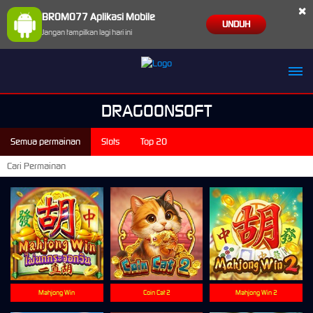
×
BROMO77 Aplikasi Mobile
UNDUH
Jangan tampilkan lagi hari ini
DRAGOONSOFT
Semua permainan
Slots
Top 20
Mahjong Win
Coin Cat 2
Mahjong Win 2