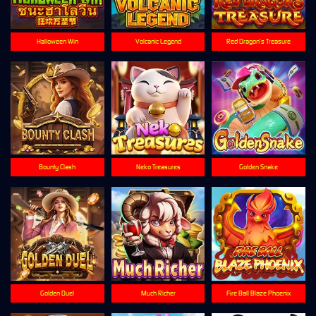
Halloween Win
Volcanic Legend
Red Dragon’s Treasure
Bounty Clash
Neko Treasures
Golden Snake
Golden Duel
Much Richer
Fire Ball Blaze Phoenix