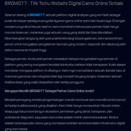
BROMO77 - Titik Temu Website Digital Game Online Terbaik
Selamat datang di
BROMO77
, sebuah platform digital terdepan yang kini hadir sebagai
pusat developer sekaligus penyedia layanan game online resmi dan terpercaya. Di tengah
menjamurnya situs hiburan saat ini, kami memahami bahwa para pemain tidak hanya
mencari keseruan, melainkan juga sebuah ruang yang stabil dan bisa diandalkan.
Dikembangkan langsung oleh para praktisi teknologi berpengalaman, kami berkomitmen
penuh untuk menyajikan pengalaman bermain yang modern, responsif, dan didukung oleh
sistem keamanan tingkat tinggi.
Sebagai pemain, Anda pasti pernah merasakan betapa menyebalkannya bermain di
platform yang sering mengalami kendala teknis atau bahkan tidak transparan. Itulah alasan
mendasar mengapa platform ini dibangun. Kami ingin menciptakan sebuah standar baru di
mana kenyamanan dan integritas tidak lagi menjadi hal yang langka, melainkan sebuah
fasilitas dasar yang wajib didapatkan oleh setiap pengguna.
Mengapa Memilih BROMO77 Sebagai Partner Game Online Anda?
Menjadi pemegang otoritas pengembangan mandiri membuat kami memiliki kontrol penuh
terhadap kualitas produk yang disajikan. Kami tidak hanya menawarkan hiburan instan,
tetapi juga fokus membangun ekosistem permainan yang sehat, transparan, dan
profesional. Bagi kami, kepuasan komunitas adalah metrik utama kesuksesan. Berikut
adalah beberapa pilar utama yang mendasari keahlian serta keandalan infrastruktur digital
yang kami kelola: