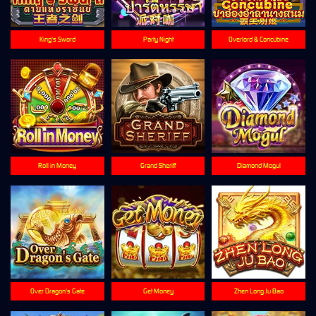
King's Sword
Party Night
Overlord & Concubine
Roll in Money
Grand Sheriff
Diamond Mogul
Over Dragon's Gate
Get Money
Zhen Long Ju Bao