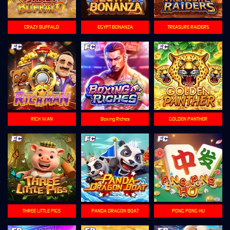
CRAZY BUFFALO
EGYPT BONANZA
TREASURE RAIDERS
RICH ＭAN
Boxing Riches
GOLDEN PANTHER
THREE LITTLE PIGS
PANDA DRAGON BOAT
PONG PONG HU