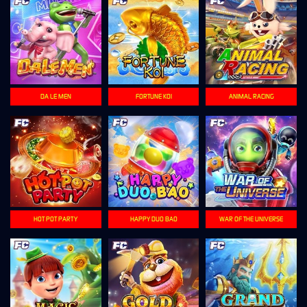
DA LE MEN
FORTUNE KOI
ANIMAL RACING
HOT POT PARTY
HAPPY DUO BAO
WAR OF THE UNIVERSE