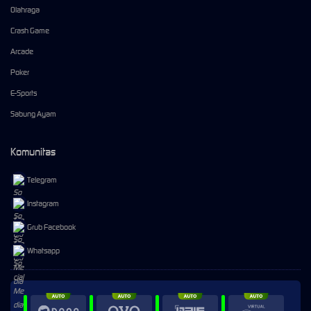
Olahraga
Crash Game
Arcade
Poker
E-Sports
Sabung Ayam
Komunitas
Telegram
Instagram
Grub Facebook
Whatsapp