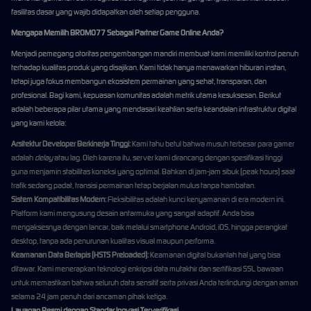
fasilitas dasar yang wajib didapatkan oleh setiap pengguna.
Mengapa Memilih BROMO77 Sebagai Partner Game Online Anda?
Menjadi pemegang otoritas pengembangan mandiri membuat kami memiliki kontrol penuh
terhadap kualitas produk yang disajikan. Kami tidak hanya menawarkan hiburan instan,
tetapi juga fokus membangun ekosistem permainan yang sehat, transparan, dan
profesional. Bagi kami, kepuasan komunitas adalah metrik utama kesuksesan. Berikut
adalah beberapa pilar utama yang mendasari keahlian serta keandalan infrastruktur digital
yang kami kelola:
Arsitektur Developer Berkinerja Tinggi:
Kami tahu betul bahwa musuh terbesar para gamer
adalah
delay
atau lag. Oleh karena itu, server kami dirancang dengan spesifikasi tinggi
guna menjamin stabilitas koneksi yang optimal. Bahkan di jam-jam sibuk (peak hours) saat
trafik sedang padat, transisi permainan tetap berjalan mulus tanpa hambatan.
Sistem Kompatibilitas Modern:
Fleksibilitas adalah kunci kenyamanan di era modern ini.
Platform kami mengusung desain antarmuka yang sangat adaptif. Anda bisa
mengaksesnya dengan lancar, baik melalui smartphone Android, iOS, hingga perangkat
desktop, tanpa ada penurunan kualitas visual maupun performa.
Keamanan Data Berlapis (HSTS Preloaded):
Keamanan digital bukanlah hal yang bisa
ditawar. Kami menerapkan teknologi enkripsi data mutakhir dan sertifikasi SSL bawaan
untuk memastikan bahwa seluruh data sensitif serta privasi Anda terlindungi dengan aman
selama 24 jam penuh dari ancaman pihak ketiga.
Layanan Resmi dengan Standar Inovasi Terverifikasi