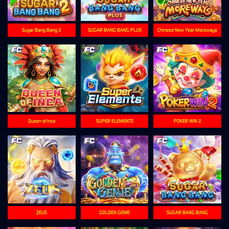
Sugar Bang Bang 2
SUGAR BANG BANG PLUS
Chinese New Year Moreways
Queen of Inca
SUPER ELEMENTS
POKER WIN 2
ZEUS
GOLDEN GENIE
SUGAR BANG BANG