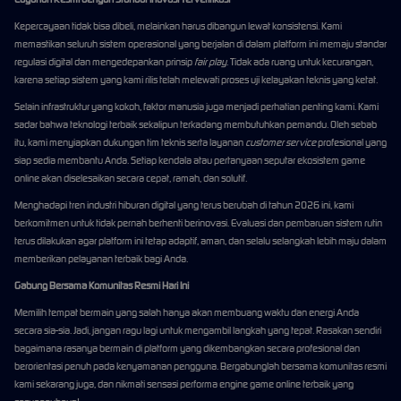
Kepercayaan tidak bisa dibeli, melainkan harus dibangun lewat konsistensi. Kami
memastikan seluruh sistem operasional yang berjalan di dalam platform ini memaju standar
regulasi digital dan mengedepankan prinsip
fair play
. Tidak ada ruang untuk kecurangan,
karena setiap sistem yang kami rilis telah melewati proses uji kelayakan teknis yang ketat.
Selain infrastruktur yang kokoh, faktor manusia juga menjadi perhatian penting kami. Kami
sadar bahwa teknologi terbaik sekalipun terkadang membutuhkan pemandu. Oleh sebab
itu, kami menyiapkan dukungan tim teknis serta layanan
customer service
profesional yang
siap sedia membantu Anda. Setiap kendala atau pertanyaan seputar ekosistem game
online akan diselesaikan secara cepat, ramah, dan solutif.
Menghadapi tren industri hiburan digital yang terus berubah di tahun 2026 ini, kami
berkomitmen untuk tidak pernah berhenti berinovasi. Evaluasi dan pembaruan sistem rutin
terus dilakukan agar platform ini tetap adaptif, aman, dan selalu selangkah lebih maju dalam
memberikan pelayanan terbaik bagi Anda.
Gabung Bersama Komunitas Resmi Hari Ini
Memilih tempat bermain yang salah hanya akan membuang waktu dan energi Anda
secara sia-sia. Jadi, jangan ragu lagi untuk mengambil langkah yang tepat. Rasakan sendiri
bagaimana rasanya bermain di platform yang dikembangkan secara profesional dan
berorientasi penuh pada kenyamanan pengguna. Bergabunglah bersama komunitas resmi
kami sekarang juga, dan nikmati sensasi performa engine game online terbaik yang