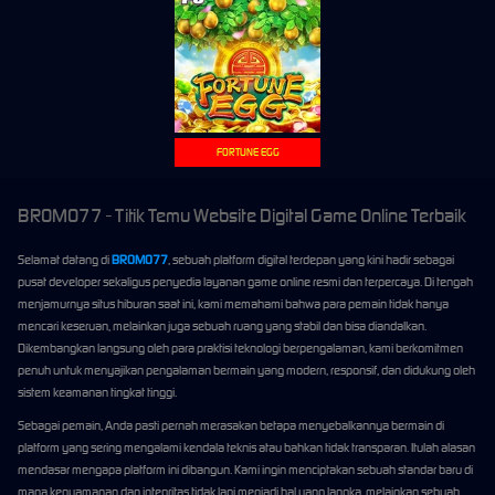
FORTUNE EGG
BROMO77 - Titik Temu Website Digital Game Online Terbaik
Selamat datang di
BROMO77
, sebuah platform digital terdepan yang kini hadir sebagai
pusat developer sekaligus penyedia layanan game online resmi dan terpercaya. Di tengah
menjamurnya situs hiburan saat ini, kami memahami bahwa para pemain tidak hanya
mencari keseruan, melainkan juga sebuah ruang yang stabil dan bisa diandalkan.
Dikembangkan langsung oleh para praktisi teknologi berpengalaman, kami berkomitmen
penuh untuk menyajikan pengalaman bermain yang modern, responsif, dan didukung oleh
sistem keamanan tingkat tinggi.
Sebagai pemain, Anda pasti pernah merasakan betapa menyebalkannya bermain di
platform yang sering mengalami kendala teknis atau bahkan tidak transparan. Itulah alasan
mendasar mengapa platform ini dibangun. Kami ingin menciptakan sebuah standar baru di
mana kenyamanan dan integritas tidak lagi menjadi hal yang langka, melainkan sebuah