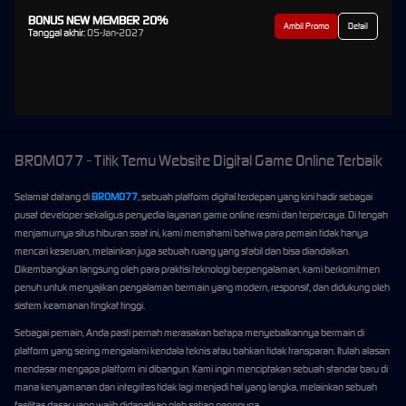
BONUS NEW MEMBER 20%
Ambil Promo
Detail
Tanggal akhir:
05-Jan-2027
BROMO77 - Titik Temu Website Digital Game Online Terbaik
Selamat datang di
BROMO77
, sebuah platform digital terdepan yang kini hadir sebagai
pusat developer sekaligus penyedia layanan game online resmi dan terpercaya. Di tengah
menjamurnya situs hiburan saat ini, kami memahami bahwa para pemain tidak hanya
mencari keseruan, melainkan juga sebuah ruang yang stabil dan bisa diandalkan.
Dikembangkan langsung oleh para praktisi teknologi berpengalaman, kami berkomitmen
penuh untuk menyajikan pengalaman bermain yang modern, responsif, dan didukung oleh
sistem keamanan tingkat tinggi.
Sebagai pemain, Anda pasti pernah merasakan betapa menyebalkannya bermain di
platform yang sering mengalami kendala teknis atau bahkan tidak transparan. Itulah alasan
mendasar mengapa platform ini dibangun. Kami ingin menciptakan sebuah standar baru di
mana kenyamanan dan integritas tidak lagi menjadi hal yang langka, melainkan sebuah
fasilitas dasar yang wajib didapatkan oleh setiap pengguna.