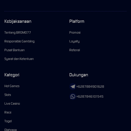
Kebijaksanaan
Platform
Tentang BROMO77
Promosi
Responsible Gambling
Loyalty
Pusat Bantuan
Referral
Syarat dan Ketentuan
Kategori
Dukungan
Hot Games
+6287884901628
Slots
+6287846101545
Live Casino
Race
Togel
Olahraga