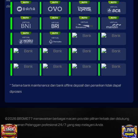
* Selama bank maintenance dan bank offline deposit dan penarikan tidak dapat
diproses
©2026 BROMO77 menawarkan berbagai macam provider pilihan terbaik dan didukung
oleh Layanan Pelanggan profesional 24/7 yang siap melayani Anda.