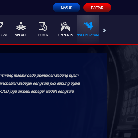
MASUK
DAFTAR
 GAME
ARCADE
POKER
E-SPORTS
SABUNG AYAM
PROMOSI
 memang terletak pada permainan sabung ayam
dinobatkan sebagai penyedia judi sabung ayam
, SV388 juga dikenal sebagai wadah penyedia