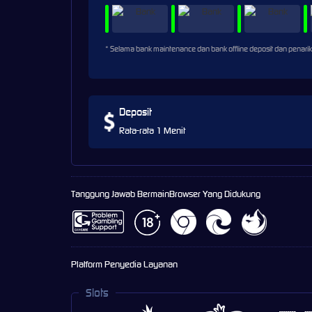
* Selama bank maintenance dan bank offline deposit dan penarik
Deposit
Rata-rata 1 Menit
Tanggung Jawab Bermain
Browser Yang Didukung
Platform Penyedia Layanan
Slots