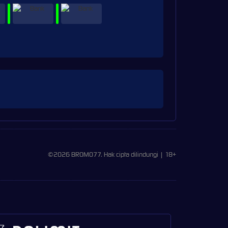
©2026 BROMO77. Hak cipta dilindungi | 18+