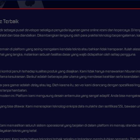
e Terbaik
 hadir sebagai pusat developer sekaligus penyedia layanan game online resmi dan terpercaya. Di 
stabil dan bisa diandalkan. Dikembangkan langsung oleh para praktisi teknologi berpengalaman
in di platform yang sering mengalami kendala teknis atau bahkan tidak transparan. Itulah ala
hal yang langka, melainkan sebuah fasilitas dasar yang wajib didapatkan oleh setiap pengguna.
ontrol penuh terhadap kualitas produk yang disajikan. Kami tidak hanya menawarkan hiburan in
tama kesuksesan. Berikut adalah beberapa pilar utama yang mendasari keahlian serta keandalan inf
ar para gamer adalah
delay
atau lag. Oleh karena itu, server kami dirancang dengan spesifikasi tin
lus tanpa hambatan.
a modern ini. Platform kami mengusung desain antarmuka yang sangat adaptif. Anda bisa mengakse
ang bisa ditawar. Kami menerapkan teknologi enkripsi data mutakhir dan sertifikasi SSL bawaan un
. Kami memastikan seluruh sistem operasional yang berjalan di dalam platform ini memaju standar 
elayakan teknis yang ketat.
enting kami. Kami sadar bahwa teknologi terbaik sekalipun terkadang membutuhkan pemandu. Oleh s