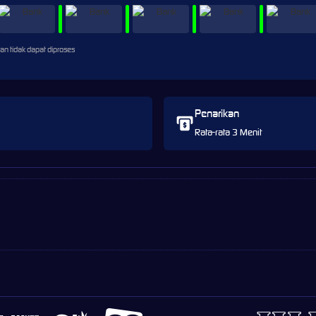
an tidak dapat diproses
Penarikan
Rata-rata 3 Menit