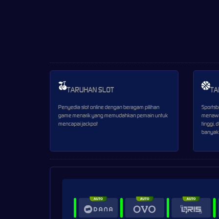
TARUHAN SLOT
TA
Penyedia slot online dengan beragam pilihan
Sportsb
game menarik yang memudahkan pemain untuk
menawar
mencapai jackpot
tinggi,
banyak 