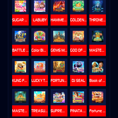
SUGAR HIGH5
LABUBY
HAMMER OF VULCAN
GOLDEN LEGEND
THRONE OF POSEIDON
BATTLE OF ALLIANCE
Color Bingo
GEMS MINER
GOD OF FORTUNE 2
MASTER OF GOLD MINER 2
KUNG FU LEOPARD
LUCKY TIGER
FORTUNE GEMS 2000
DJ SEAL
Book of Egypt
MASTER OF GOLD MINER
TREASURES OF EGYPT
SUPREME ACE
PINATA 1000
Fortune Lion