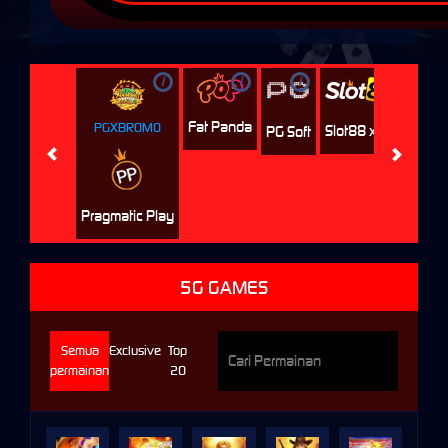
i
i
i
i
i
Facha
Fat Panda
PGXBROMO
Slot88 x PP
PG Soft
Pragmatic Play
5G GAMES
Semua
Exclusive
Top
permainan
20