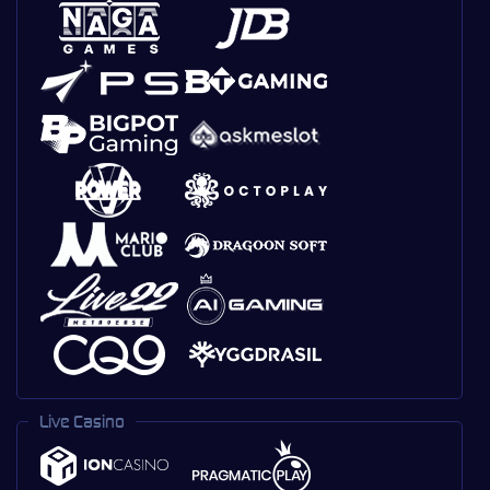
Live Casino