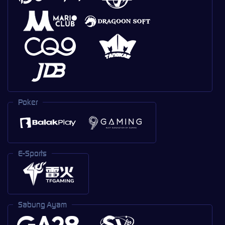
Poker
E-Sports
Sabung Ayam