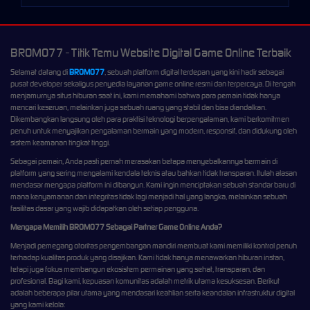
BROMO77 - Titik Temu Website Digital Game Online Terbaik
Selamat datang di
BROMO77
, sebuah platform digital terdepan yang kini hadir sebagai
pusat developer sekaligus penyedia layanan game online resmi dan terpercaya. Di tengah
menjamurnya situs hiburan saat ini, kami memahami bahwa para pemain tidak hanya
mencari keseruan, melainkan juga sebuah ruang yang stabil dan bisa diandalkan.
Dikembangkan langsung oleh para praktisi teknologi berpengalaman, kami berkomitmen
penuh untuk menyajikan pengalaman bermain yang modern, responsif, dan didukung oleh
sistem keamanan tingkat tinggi.
Sebagai pemain, Anda pasti pernah merasakan betapa menyebalkannya bermain di
platform yang sering mengalami kendala teknis atau bahkan tidak transparan. Itulah alasan
mendasar mengapa platform ini dibangun. Kami ingin menciptakan sebuah standar baru di
mana kenyamanan dan integritas tidak lagi menjadi hal yang langka, melainkan sebuah
fasilitas dasar yang wajib didapatkan oleh setiap pengguna.
Mengapa Memilih BROMO77 Sebagai Partner Game Online Anda?
Menjadi pemegang otoritas pengembangan mandiri membuat kami memiliki kontrol penuh
terhadap kualitas produk yang disajikan. Kami tidak hanya menawarkan hiburan instan,
tetapi juga fokus membangun ekosistem permainan yang sehat, transparan, dan
profesional. Bagi kami, kepuasan komunitas adalah metrik utama kesuksesan. Berikut
adalah beberapa pilar utama yang mendasari keahlian serta keandalan infrastruktur digital
yang kami kelola: