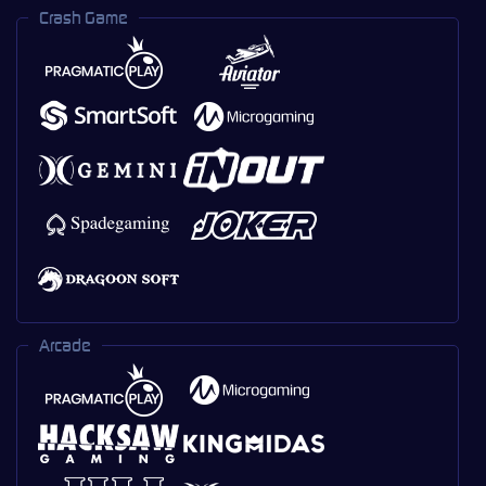
Crash Game
Arcade