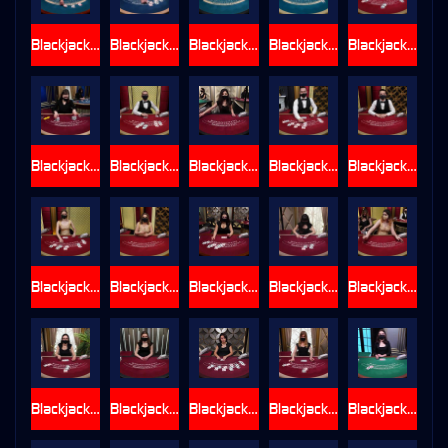
Blackjack_Silver_4
Blackjack_Silver_5
Blackjack_Silver_6
Blackjack_Silver_7
Blackjack_VIP_A
Blackjack_VIP_Alpha
Blackjack_VIP_B
Blackjack_VIP_Beta
Blackjack_VIP_C
Blackjack_VIP_D
Blackjack_VIP_E
Blackjack_VIP_G
Blackjack_VIP_Gamma
Blackjack_VIP_H
Blackjack_VIP_I
Blackjack_VIP_L
Blackjack_VIP_M
Blackjack_VIP_N
Blackjack_VIP_Q
Blackjack_VIP_x