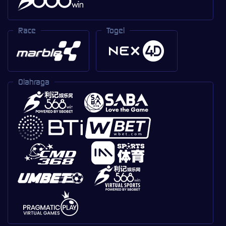
Race
Togel
Olahraga