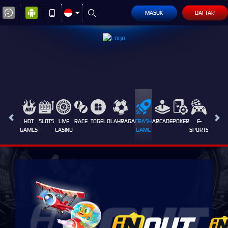
MASUK
DAFTAR
HOT
SLOTS
LIVE
RACE
TOGEL
OLAHRAGA
CRASH
ARCADE
POKER
E-
SABUN
GAMES
CASINO
GAME
SPORTS
AYAM