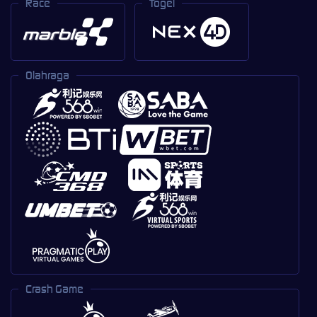
Race
Togel
Olahraga
Crash Game