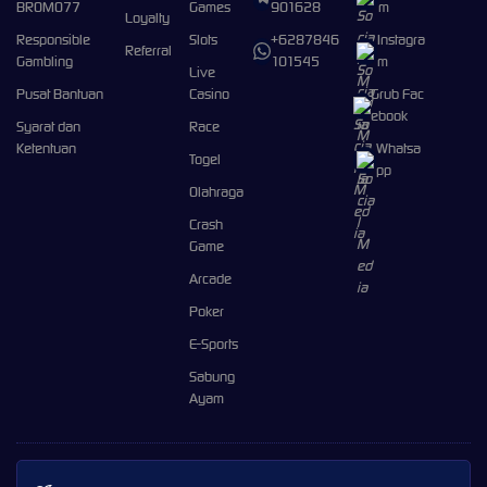
BROMO77
Games
901628
m
Loyalty
Responsible
Slots
+6287846
Instagra
Referral
Gambling
101545
m
Live
Pusat Bantuan
Casino
Grub Fac
ebook
Syarat dan
Race
Ketentuan
Whatsa
Togel
pp
Olahraga
Crash
Game
Arcade
Poker
E-Sports
Sabung
Ayam