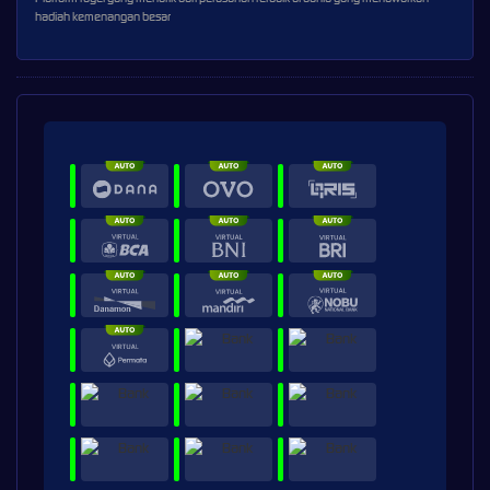
hadiah kemenangan besar