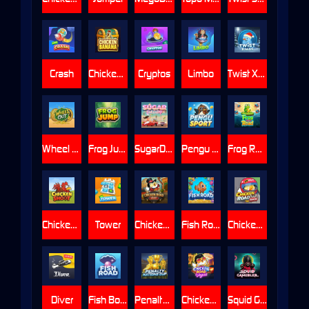
Crash
Chicken Banana
Cryptos
Limbo
Twist X-mas
Wheel Out
Frog Jump
SugarDaddy
Pengu Sport
Frog Road
Chicken Shoot
Tower
Chicken Road Gold
Fish Road
Chicken Road Race
Diver
Fish Boom
Penalty Nations Cup
Chicken Road Vegas
Squid Gamebler