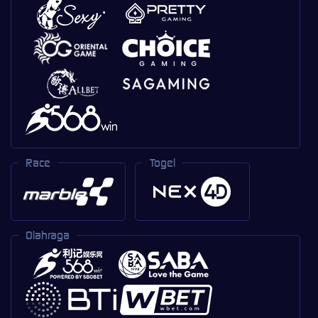
Race
Togel
Olahraga