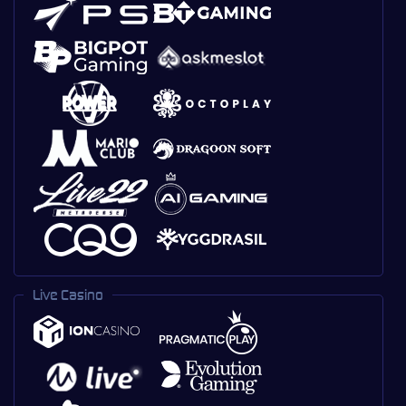
Live Casino