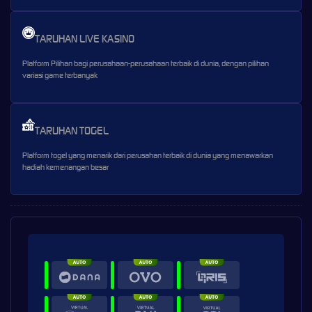
TARUHAN LIVE KASINO
Platform Pilihan bagi perusahaan-perusahaan terbaik di dunia, dengan pilihan
variasi game terbanyak
TARUHAN TOGEL
Platform togel yang menarik dari perusahan terbaik di dunia yang menawarkan
hadiah kemenangan besar