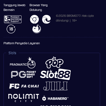
Tanggung Jawab
Browser Yang
Bermain
Didukung
©2026 BROMO77. Hak cipta
dilindungi | 18+
Platform Penyedia Layanan
Slots