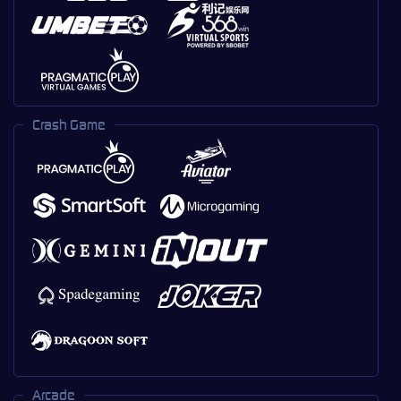
Crash Game
Arcade