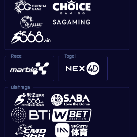
Race
Togel
Olahraga