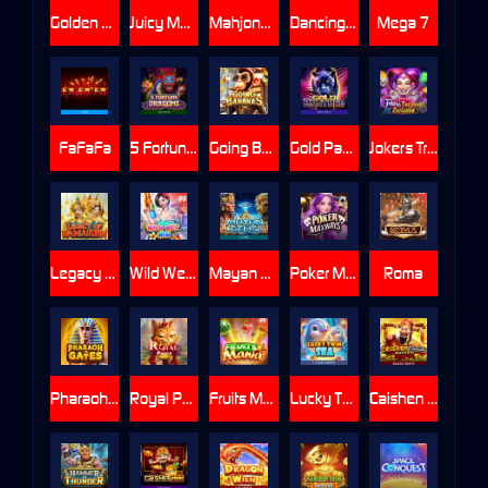
Golden Lotus SE
Juicy Market
Mahjong Riches
Dancing Fever
Mega 7
FaFaFa
5 Fortune Dragons
Going Bananas Inc
Gold Panther
Jokers Treasure Exclusive
Legacy of Ramakien
Wild Wet Win
Mayan Gems
Poker Maxways
Roma
Pharaoh Gates
Royal Paws Maxways
Fruits Mania
Lucky Twin Sea
Caishen Deluxe Maxways