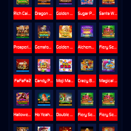
Rich Caishen
Dragon Gold SA
Golden Monkey
Sugar Party
Santa Wild Drop
Prosperity Gods
Gemstone Rush
Golden Pixiu
Alchemy Quest Level Up
Fiery Sevens Hot 50
FaFaFa2
Candy Pop 2
Moji Mania
Crazy Bomber
Magical Lamp
Halloween Vacation
Ho Yeah Monkey
Double Fortune
Fiery Sevens Hot 100
Fiery Sevens Hot 20