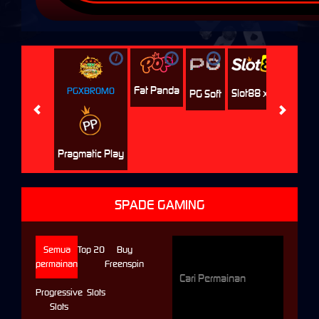
i
i
i
i
i
Facha
Fat Panda
PGXBROMO
Slot88 x PP
PG Soft
Pragmatic Play
SPADE GAMING
Semua
Top 20
Buy
permainan
Freenspin
Progressive
Slots
Slots