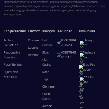
bagaimana rasanya bermain di platform yang dikembangkan secara profesional dan
berorientasi penuh pada kenyamanan pengguna. Bergabunglah bersama komunitas resmi
kami sekarang juga, dan nikmati sensasi performa engine game online terbaik yang
sesungguhnya!
Kebijaksanaan
Platform
Kategori
Dukungan
Komunitas
Tentang
Promosi
Hot
+6287884
Telegra
BROMO77
Games
901628
m
Loyalty
Responsible
Slots
+6287846
Instagra
Referral
Gambling
101545
m
Live
Pusat Bantuan
Casino
Grub Fac
ebook
Syarat dan
Race
Ketentuan
Whatsa
Togel
pp
Olahraga
Crash
Game
Arcade