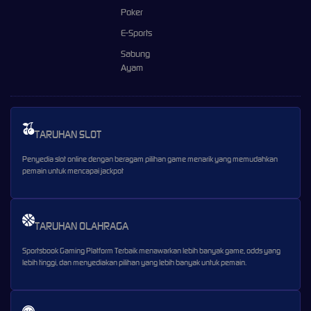
Poker
E-Sports
Sabung
Ayam
TARUHAN SLOT
Penyedia slot online dengan beragam pilihan game menarik yang memudahkan
pemain untuk mencapai jackpot
TARUHAN OLAHRAGA
Sportsbook Gaming Platform Terbaik menawarkan lebih banyak game, odds yang
lebih tinggi, dan menyediakan pilihan yang lebih banyak untuk pemain.