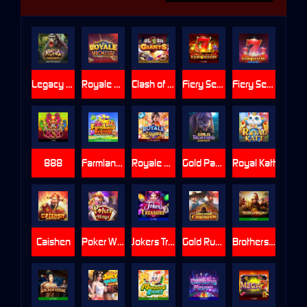
Legacy of Kong Maxways
Royale House
Clash of the Giants
Fiery Sevens
Fiery Sevens Exclusive
888
Farmland Frenzy Maxways
Royale Vegas
Gold Panther Maxways
Royal Katt
Caishen
Poker Ways
Jokers Treasure
Gold Rush Cowboys
Brothers kingdom