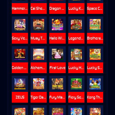
Hammer of Thunder
Cai Shen 888
Dragon Wish
Lucky Koi Exclusive
Space Conquest
Sexy Vegas
Muay Thai Fighter
Hallo Win Party
Legendary Beasts Saga
Brothers Kingdom 2
Golden Chicken
Alchemy Quest Jackpot
First Love
Lucky Horse
Lucky Snake Wheel
ZEUS
Tiger Dance
Fury Max Lucky Road
Fiery Sevens Hot 5
Kong The Striker