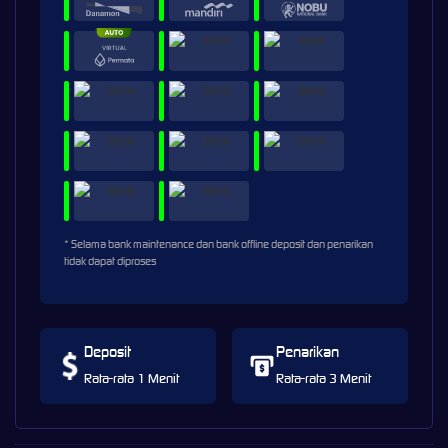
* Selama bank maintenance dan bank offline deposit dan penarikan
tidak dapat diproses
Deposit
Penarikan
Rata-rata 1 Menit
Rata-rata 3 Menit