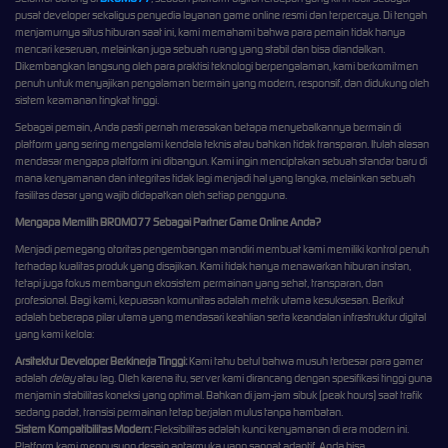
pusat developer sekaligus penyedia layanan game online resmi dan terpercaya. Di tengah
menjamurnya situs hiburan saat ini, kami memahami bahwa para pemain tidak hanya
mencari keseruan, melainkan juga sebuah ruang yang stabil dan bisa diandalkan.
Dikembangkan langsung oleh para praktisi teknologi berpengalaman, kami berkomitmen
penuh untuk menyajikan pengalaman bermain yang modern, responsif, dan didukung oleh
sistem keamanan tingkat tinggi.
Sebagai pemain, Anda pasti pernah merasakan betapa menyebalkannya bermain di
platform yang sering mengalami kendala teknis atau bahkan tidak transparan. Itulah alasan
mendasar mengapa platform ini dibangun. Kami ingin menciptakan sebuah standar baru di
mana kenyamanan dan integritas tidak lagi menjadi hal yang langka, melainkan sebuah
fasilitas dasar yang wajib didapatkan oleh setiap pengguna.
Mengapa Memilih BROMO77 Sebagai Partner Game Online Anda?
Menjadi pemegang otoritas pengembangan mandiri membuat kami memiliki kontrol penuh
terhadap kualitas produk yang disajikan. Kami tidak hanya menawarkan hiburan instan,
tetapi juga fokus membangun ekosistem permainan yang sehat, transparan, dan
profesional. Bagi kami, kepuasan komunitas adalah metrik utama kesuksesan. Berikut
adalah beberapa pilar utama yang mendasari keahlian serta keandalan infrastruktur digital
yang kami kelola:
Arsitektur Developer Berkinerja Tinggi:
Kami tahu betul bahwa musuh terbesar para gamer
adalah
delay
atau lag. Oleh karena itu, server kami dirancang dengan spesifikasi tinggi guna
menjamin stabilitas koneksi yang optimal. Bahkan di jam-jam sibuk (peak hours) saat trafik
sedang padat, transisi permainan tetap berjalan mulus tanpa hambatan.
Sistem Kompatibilitas Modern:
Fleksibilitas adalah kunci kenyamanan di era modern ini.
Platform kami mengusung desain antarmuka yang sangat adaptif. Anda bisa