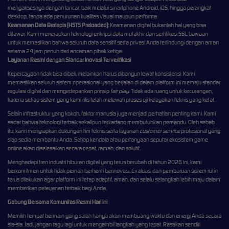
mengaksesnya dengan lancar, baik melalui smartphone Android, iOS, hingga perangkat
desktop, tanpa ada penurunan kualitas visual maupun performa.
Keamanan Data Berlapis (HSTS Preloaded):
Keamanan digital bukanlah hal yang bisa
ditawar. Kami menerapkan teknologi enkripsi data mutakhir dan sertifikasi SSL bawaan
untuk memastikan bahwa seluruh data sensitif serta privasi Anda terlindungi dengan aman
selama 24 jam penuh dari ancaman pihak ketiga.
Layanan Resmi dengan Standar Inovasi Terverifikasi
Kepercayaan tidak bisa dibeli, melainkan harus dibangun lewat konsistensi. Kami
memastikan seluruh sistem operasional yang berjalan di dalam platform ini memaju standar
regulasi digital dan mengedepankan prinsip
fair play
. Tidak ada ruang untuk kecurangan,
karena setiap sistem yang kami rilis telah melewati proses uji kelayakan teknis yang ketat.
Selain infrastruktur yang kokoh, faktor manusia juga menjadi perhatian penting kami. Kami
sadar bahwa teknologi terbaik sekalipun terkadang membutuhkan pemandu. Oleh sebab
itu, kami menyiapkan dukungan tim teknis serta layanan
customer service
profesional yang
siap sedia membantu Anda. Setiap kendala atau pertanyaan seputar ekosistem game
online akan diselesaikan secara cepat, ramah, dan solutif.
Menghadapi tren industri hiburan digital yang terus berubah di tahun 2026 ini, kami
berkomitmen untuk tidak pernah berhenti berinovasi. Evaluasi dan pembaruan sistem rutin
terus dilakukan agar platform ini tetap adaptif, aman, dan selalu selangkah lebih maju dalam
memberikan pelayanan terbaik bagi Anda.
Gabung Bersama Komunitas Resmi Hari Ini
Memilih tempat bermain yang salah hanya akan membuang waktu dan energi Anda secara
sia-sia. Jadi, jangan ragu lagi untuk mengambil langkah yang tepat. Rasakan sendiri