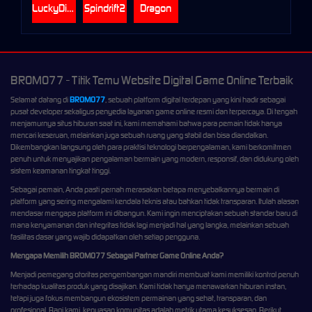
LuckyDiamond
Spindrift2
Dragon
BROMO77 - Titik Temu Website Digital Game Online Terbaik
Selamat datang di
BROMO77
, sebuah platform digital terdepan yang kini hadir sebagai
pusat developer sekaligus penyedia layanan game online resmi dan terpercaya. Di tengah
menjamurnya situs hiburan saat ini, kami memahami bahwa para pemain tidak hanya
mencari keseruan, melainkan juga sebuah ruang yang stabil dan bisa diandalkan.
Dikembangkan langsung oleh para praktisi teknologi berpengalaman, kami berkomitmen
penuh untuk menyajikan pengalaman bermain yang modern, responsif, dan didukung oleh
sistem keamanan tingkat tinggi.
Sebagai pemain, Anda pasti pernah merasakan betapa menyebalkannya bermain di
platform yang sering mengalami kendala teknis atau bahkan tidak transparan. Itulah alasan
mendasar mengapa platform ini dibangun. Kami ingin menciptakan sebuah standar baru di
mana kenyamanan dan integritas tidak lagi menjadi hal yang langka, melainkan sebuah
fasilitas dasar yang wajib didapatkan oleh setiap pengguna.
Mengapa Memilih BROMO77 Sebagai Partner Game Online Anda?
Menjadi pemegang otoritas pengembangan mandiri membuat kami memiliki kontrol penuh
terhadap kualitas produk yang disajikan. Kami tidak hanya menawarkan hiburan instan,
tetapi juga fokus membangun ekosistem permainan yang sehat, transparan, dan
profesional. Bagi kami, kepuasan komunitas adalah metrik utama kesuksesan. Berikut