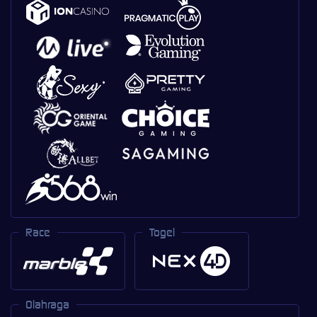
Race
Togel
Olahraga