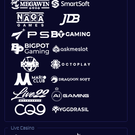
Live Casino