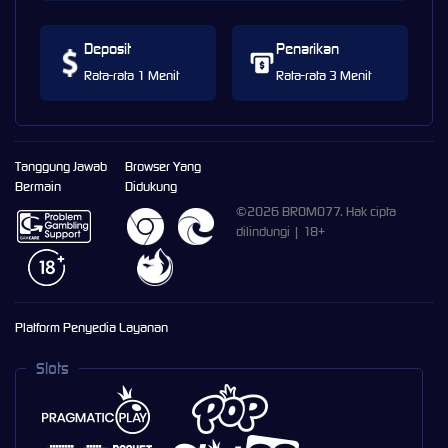
Deposit
Penarikan
Rata-rata 1 Menit
Rata-rata 3 Menit
Tanggung Jawab
Browser Yang
Bermain
Didukung
©2026 BROMO77. Hak cipta
dilindungi | 18+
Platform Penyedia Layanan
Slots