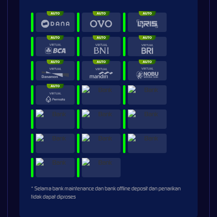
* Selama bank maintenance dan bank offline deposit dan penarikan
tidak dapat diproses