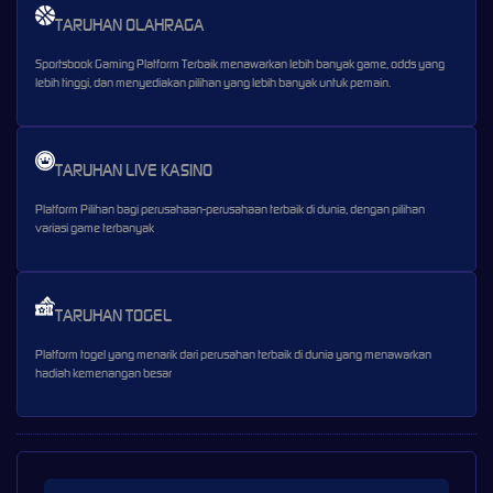
TARUHAN OLAHRAGA
Sportsbook Gaming Platform Terbaik menawarkan lebih banyak game, odds yang
lebih tinggi, dan menyediakan pilihan yang lebih banyak untuk pemain.
TARUHAN LIVE KASINO
Platform Pilihan bagi perusahaan-perusahaan terbaik di dunia, dengan pilihan
variasi game terbanyak
TARUHAN TOGEL
Platform togel yang menarik dari perusahan terbaik di dunia yang menawarkan
hadiah kemenangan besar