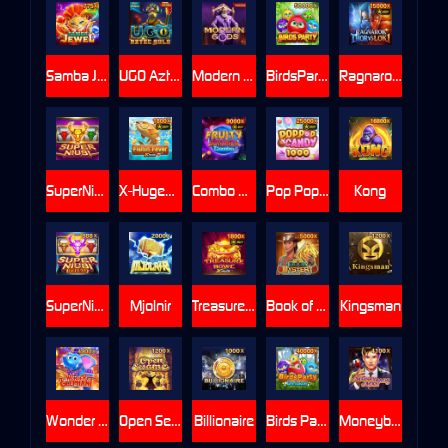
Samba Jewel
UGO Aztec Gold
Modern Gods
BirdsParty
Ragnarok : Thor VS Loki
SuperNiubi
X-Huge_Fishin' Fever X-Huge
Combo Fruity Bonanza Combo
Pop Pop Candy 1000
Kong
SuperNiubiDeluxe
Mjolnir
TreasureBowl
Book of Mystery
Kingsman
Wonder Elephant
Open Sesame
Billionaire
Birds Party Deluxe
Moneybags Man