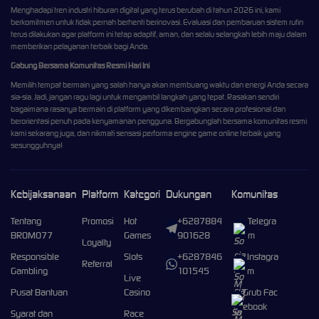
Menghadapi tren industri hiburan digital yang terus berubah di tahun 2026 ini, kami
berkomitmen untuk tidak pernah berhenti berinovasi. Evaluasi dan pembaruan sistem rutin
terus dilakukan agar platform ini tetap adaptif, aman, dan selalu selangkah lebih maju dalam
memberikan pelayanan terbaik bagi Anda.
Gabung Bersama Komunitas Resmi Hari Ini
Memilih tempat bermain yang salah hanya akan membuang waktu dan energi Anda secara
sia-sia. Jadi, jangan ragu lagi untuk mengambil langkah yang tepat. Rasakan sendiri
bagaimana rasanya bermain di platform yang dikembangkan secara profesional dan
berorientasi penuh pada kenyamanan pengguna. Bergabunglah bersama komunitas resmi
kami sekarang juga, dan nikmati sensasi performa engine game online terbaik yang
sesungguhnya!
Kebijaksanaan
Platform
Kategori
Dukungan
Komunitas
Tentang
Promosi
Hot
+6287884
Telegra
BROMO77
Games
901628
m
Loyalty
Responsible
Slots
+6287846
Instagra
Referral
Gambling
101545
m
Live
Pusat Bantuan
Casino
Grub Fac
ebook
Syarat dan
Race