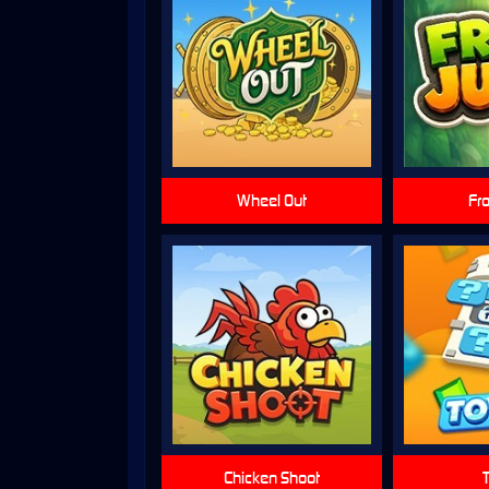
Wheel Out
Fr
Chicken Shoot