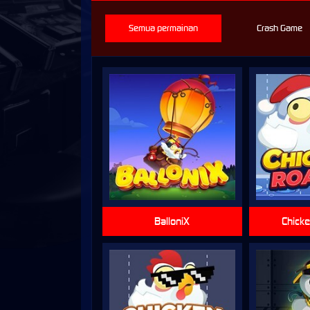
Semua permainan
Crash Game
BalloniX
Chicke