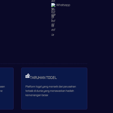
Whatsapp
TARUHAN TOGEL
haan
Platform togel yang menarik dari perusahan
ame
terbaik di dunia yang menawarkan hadiah
kemenangan besar