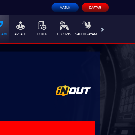
MASUK
DAFTAR
 GAME
ARCADE
POKER
E-SPORTS
SABUNG AYAM
PROMOSI