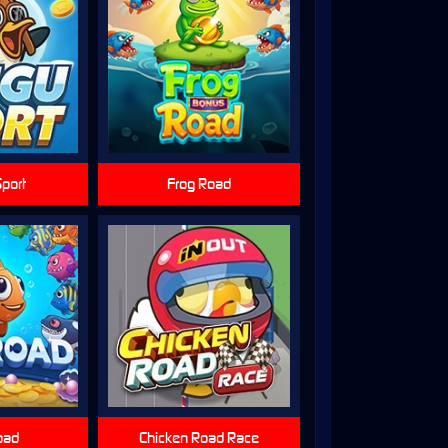
port
Frog Road
oad
Chicken Road Race