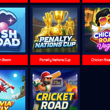
sh Boom
Penalty Nations Cup
Chicken Ro