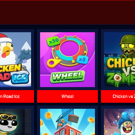
n Road Ice
Wheel
Chicken vs