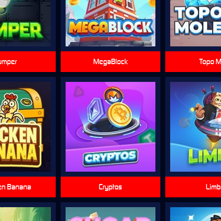
umper
MegaBlock
Topo M
en Banana
Cryptos
Limb