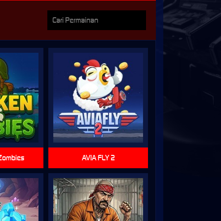
 Zombies
AVIA FLY 2