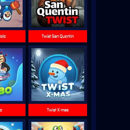
ole
Twist San Quentin
o
Twist X-mas