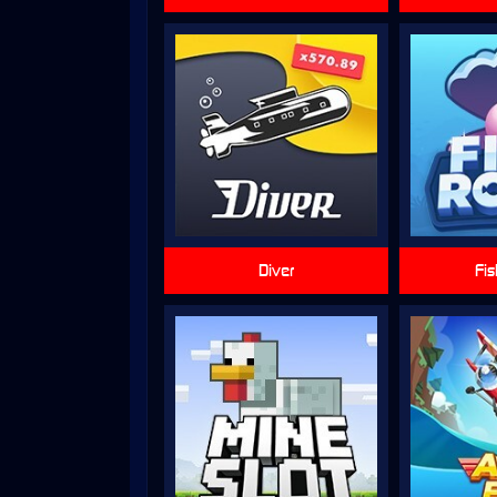
Diver
Fi