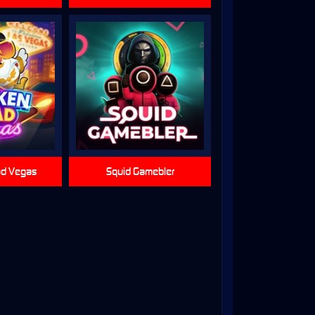
ad Vegas
Squid Gamebler