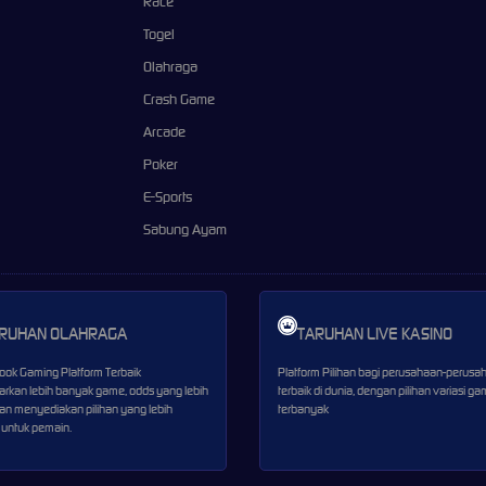
Race
Togel
Olahraga
Crash Game
Arcade
Poker
E-Sports
Sabung Ayam
RUHAN OLAHRAGA
TARUHAN LIVE KASINO
ook Gaming Platform Terbaik
Platform Pilihan bagi perusahaan-perusa
kan lebih banyak game, odds yang lebih
terbaik di dunia, dengan pilihan variasi g
 dan menyediakan pilihan yang lebih
terbanyak
untuk pemain.