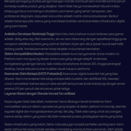
Menjadi pemegang otoritas pengembangan mandiri membuat kami memiliki kontrol penuh
terhadap kualitas produk yang disajikan. Kami tidak hanya menawarkan hiburan instan,
tetapi juga fokus membangun ekosistem permainan yang sehat, transparan, dan
profesional. Bagi kami, kepuasan komunitas adalah metrik utama kesuksesan. Berikut
adalah beberapa pilar utama yang mendasari keahlian serta keandalan infrastruktur digital
yang kami kelola:
Arsitektur Developer Berkinerja Tinggi:
Kami tahu betul bahwa musuh terbesar para gamer
adalah
delay
atau lag. Oleh karena itu, server kami dirancang dengan spesifikasi tinggi guna
menjamin stabilitas koneksi yang optimal. Bahkan di jam-jam sibuk (peak hours) saat trafik
sedang padat, transisi permainan tetap berjalan mulus tanpa hambatan.
Sistem Kompatibilitas Modern:
Fleksibilitas adalah kunci kenyamanan di era modern ini.
Platform kami mengusung desain antarmuka yang sangat adaptif. Anda bisa
mengaksesnya dengan lancar, baik melalui smartphone Android, iOS, hingga perangkat
desktop, tanpa ada penurunan kualitas visual maupun performa.
Keamanan Data Berlapis (HSTS Preloaded):
Keamanan digital bukanlah hal yang bisa
ditawar. Kami menerapkan teknologi enkripsi data mutakhir dan sertifikasi SSL bawaan
untuk memastikan bahwa seluruh data sensitif serta privasi Anda terlindungi dengan aman
selama 24 jam penuh dari ancaman pihak ketiga.
Layanan Resmi dengan Standar Inovasi Terverifikasi
Kepercayaan tidak bisa dibeli, melainkan harus dibangun lewat konsistensi. Kami
memastikan seluruh sistem operasional yang berjalan di dalam platform ini memaju standar
regulasi digital dan mengedepankan prinsip
fair play
. Tidak ada ruang untuk kecurangan,
karena setiap sistem yang kami rilis telah melewati proses uji kelayakan teknis yang ketat.
Selain infrastruktur yang kokoh, faktor manusia juga menjadi perhatian penting kami. Kami
sadar bahwa teknologi terbaik sekalipun terkadang membutuhkan pemandu. Oleh sebab