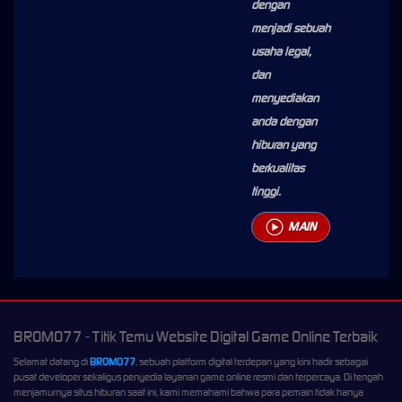
dengan
menjadi sebuah
usaha legal,
dan
menyediakan
anda dengan
hiburan yang
berkualitas
tinggi.
MAIN
BROMO77 - Titik Temu Website Digital Game Online Terbaik
Selamat datang di
BROMO77
, sebuah platform digital terdepan yang kini hadir sebagai
pusat developer sekaligus penyedia layanan game online resmi dan terpercaya. Di tengah
menjamurnya situs hiburan saat ini, kami memahami bahwa para pemain tidak hanya