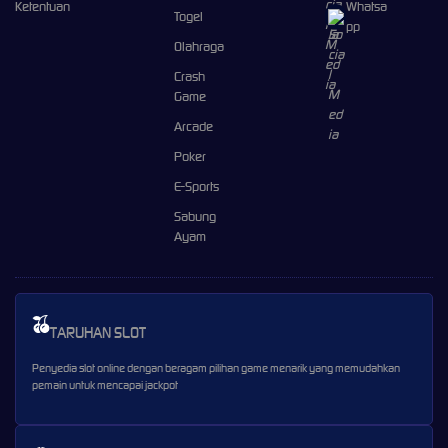
Ketentuan
Whatsa
Togel
pp
Olahraga
Crash
Game
Arcade
Poker
E-Sports
Sabung
Ayam
TARUHAN SLOT
Penyedia slot online dengan beragam pilihan game menarik yang memudahkan
pemain untuk mencapai jackpot