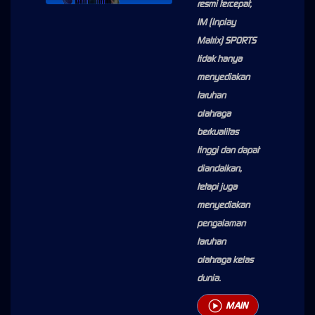
resmi tercepat,
IM (Inplay
Matrix) SPORTS
tidak hanya
menyediakan
taruhan
olahraga
berkualitas
tinggi dan dapat
diandalkan,
tetapi juga
menyediakan
pengalaman
taruhan
olahraga kelas
dunia.
MAIN