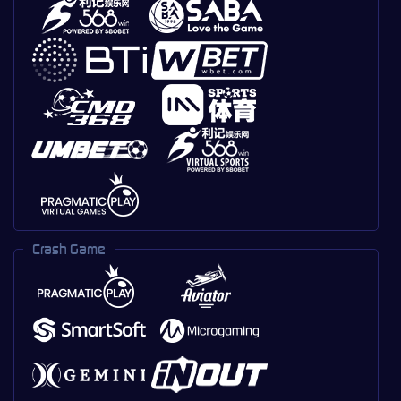
Crash Game