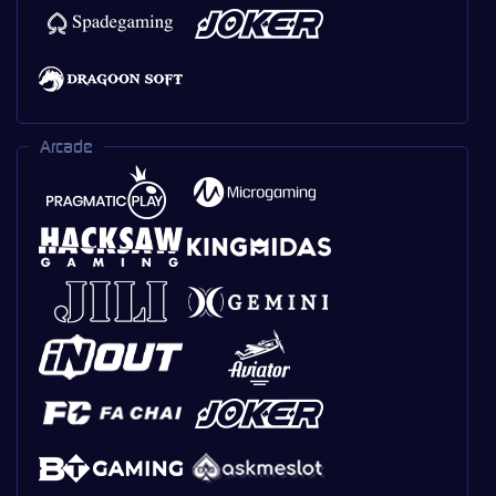
Arcade