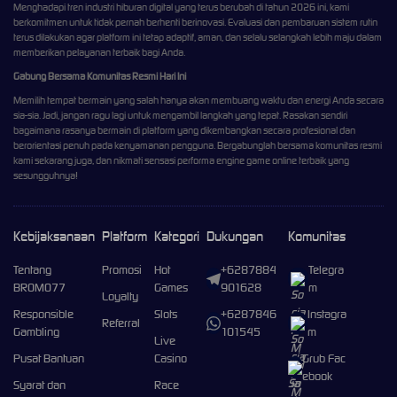
Menghadapi tren industri hiburan digital yang terus berubah di tahun 2026 ini, kami
berkomitmen untuk tidak pernah berhenti berinovasi. Evaluasi dan pembaruan sistem rutin
terus dilakukan agar platform ini tetap adaptif, aman, dan selalu selangkah lebih maju dalam
memberikan pelayanan terbaik bagi Anda.
Gabung Bersama Komunitas Resmi Hari Ini
Memilih tempat bermain yang salah hanya akan membuang waktu dan energi Anda secara
sia-sia. Jadi, jangan ragu lagi untuk mengambil langkah yang tepat. Rasakan sendiri
bagaimana rasanya bermain di platform yang dikembangkan secara profesional dan
berorientasi penuh pada kenyamanan pengguna. Bergabunglah bersama komunitas resmi
kami sekarang juga, dan nikmati sensasi performa engine game online terbaik yang
sesungguhnya!
Kebijaksanaan
Platform
Kategori
Dukungan
Komunitas
Tentang
Promosi
Hot
+6287884
Telegra
BROMO77
Games
901628
m
Loyalty
Responsible
Slots
+6287846
Instagra
Referral
Gambling
101545
m
Live
Pusat Bantuan
Casino
Grub Fac
ebook
Syarat dan
Race