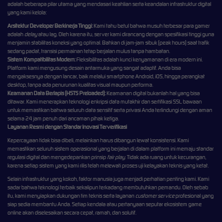
adalah beberapa pilar utama yang mendasari keahlian serta keandalan infrastruktur digital
yang kami kelola:
Arsitektur Developer Berkinerja Tinggi:
Kami tahu betul bahwa musuh terbesar para gamer
adalah
delay
atau lag. Oleh karena itu, server kami dirancang dengan spesifikasi tinggi guna
menjamin stabilitas koneksi yang optimal. Bahkan di jam-jam sibuk (peak hours) saat trafik
sedang padat, transisi permainan tetap berjalan mulus tanpa hambatan.
Sistem Kompatibilitas Modern:
Fleksibilitas adalah kunci kenyamanan di era modern ini.
Platform kami mengusung desain antarmuka yang sangat adaptif. Anda bisa
mengaksesnya dengan lancar, baik melalui smartphone Android, iOS, hingga perangkat
desktop, tanpa ada penurunan kualitas visual maupun performa.
Keamanan Data Berlapis (HSTS Preloaded):
Keamanan digital bukanlah hal yang bisa
ditawar. Kami menerapkan teknologi enkripsi data mutakhir dan sertifikasi SSL bawaan
untuk memastikan bahwa seluruh data sensitif serta privasi Anda terlindungi dengan aman
selama 24 jam penuh dari ancaman pihak ketiga.
Layanan Resmi dengan Standar Inovasi Terverifikasi
Kepercayaan tidak bisa dibeli, melainkan harus dibangun lewat konsistensi. Kami
memastikan seluruh sistem operasional yang berjalan di dalam platform ini memaju standar
regulasi digital dan mengedepankan prinsip
fair play
. Tidak ada ruang untuk kecurangan,
karena setiap sistem yang kami rilis telah melewati proses uji kelayakan teknis yang ketat.
Selain infrastruktur yang kokoh, faktor manusia juga menjadi perhatian penting kami. Kami
sadar bahwa teknologi terbaik sekalipun terkadang membutuhkan pemandu. Oleh sebab
itu, kami menyiapkan dukungan tim teknis serta layanan
customer service
profesional yang
siap sedia membantu Anda. Setiap kendala atau pertanyaan seputar ekosistem game
online akan diselesaikan secara cepat, ramah, dan solutif.