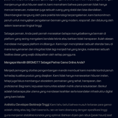
menjamurnya situs hiburan saat ini, kami memahami bahwa para pemain tidak hanya
mencari keseruan, melainkan juga sebuah ruang yang stabil dan bisa diandalkan.
Dikembangkan langsung oleh para praktisi teknologi berpengalaman, kami berkomitmen
penuh untuk menyajikan pengalaman bermain yang modern, responsif, dan didukung oleh
sistem keamanan tingkat tinggi.
Sebagai pemain, Anda pasti pernah merasakan betapa menyebalkannya bermain di
platform yang sering mengalami kendala teknis atau bahkan tidak transparan. Itulah alasan
mendasar mengapa platform ini dibangun. Kami ingin menciptakan sebuah standar baru di
mana kenyamanan dan integritas tidak lagi menjadi hal yang langka, melainkan sebuah
fasilitas dasar yang wajib didapatkan oleh setiap pengguna.
Mengapa Memilih BROMO77 Sebagai Partner Game Online Anda?
Menjadi pemegang otoritas pengembangan mandiri membuat kami memiliki kontrol penuh
terhadap kualitas produk yang disajikan. Kami tidak hanya menawarkan hiburan instan,
tetapi juga fokus membangun ekosistem permainan yang sehat, transparan, dan
profesional. Bagi kami, kepuasan komunitas adalah metrik utama kesuksesan. Berikut
adalah beberapa pilar utama yang mendasari keahlian serta keandalan infrastruktur digital
yang kami kelola:
Arsitektur Developer Berkinerja Tinggi:
Kami tahu betul bahwa musuh terbesar para gamer
adalah
delay
atau lag. Oleh karena itu, server kami dirancang dengan spesifikasi tinggi
guna menjamin stabilitas koneksi yang optimal. Bahkan di jam-jam sibuk (peak hours) saat