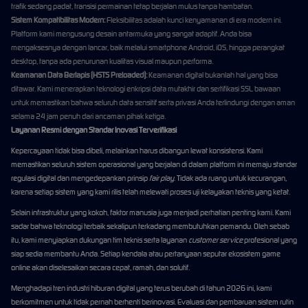
trafik sedang padat, transisi permainan tetap berjalan mulus tanpa hambatan.
Sistem Kompatibilitas Modern:
Fleksibilitas adalah kunci kenyamanan di era modern ini.
Platform kami mengusung desain antarmuka yang sangat adaptif. Anda bisa
mengaksesnya dengan lancar, baik melalui smartphone Android, iOS, hingga perangkat
desktop, tanpa ada penurunan kualitas visual maupun performa.
Keamanan Data Berlapis (HSTS Preloaded):
Keamanan digital bukanlah hal yang bisa
ditawar. Kami menerapkan teknologi enkripsi data mutakhir dan sertifikasi SSL bawaan
untuk memastikan bahwa seluruh data sensitif serta privasi Anda terlindungi dengan aman
selama 24 jam penuh dari ancaman pihak ketiga.
Layanan Resmi dengan Standar Inovasi Terverifikasi
Kepercayaan tidak bisa dibeli, melainkan harus dibangun lewat konsistensi. Kami
memastikan seluruh sistem operasional yang berjalan di dalam platform ini memaju standar
regulasi digital dan mengedepankan prinsip
fair play
. Tidak ada ruang untuk kecurangan,
karena setiap sistem yang kami rilis telah melewati proses uji kelayakan teknis yang ketat.
Selain infrastruktur yang kokoh, faktor manusia juga menjadi perhatian penting kami. Kami
sadar bahwa teknologi terbaik sekalipun terkadang membutuhkan pemandu. Oleh sebab
itu, kami menyiapkan dukungan tim teknis serta layanan
customer service
profesional yang
siap sedia membantu Anda. Setiap kendala atau pertanyaan seputar ekosistem game
online akan diselesaikan secara cepat, ramah, dan solutif.
Menghadapi tren industri hiburan digital yang terus berubah di tahun 2026 ini, kami
berkomitmen untuk tidak pernah berhenti berinovasi. Evaluasi dan pembaruan sistem rutin