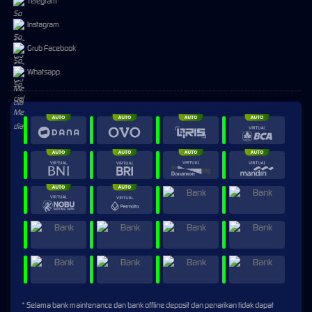
Telegram
Instagram
Grub Facebook
Whatsapp
* Selama bank maintenance dan bank offline deposit dan penarikan tidak dapat