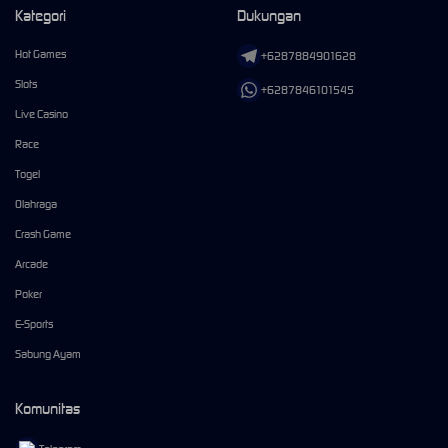
Kategori
Dukungan
Hot Games
+6287884901628
Slots
+6287846101545
Live Casino
Race
Togel
Olahraga
Crash Game
Arcade
Poker
E-Sports
Sabung Ayam
Komunitas