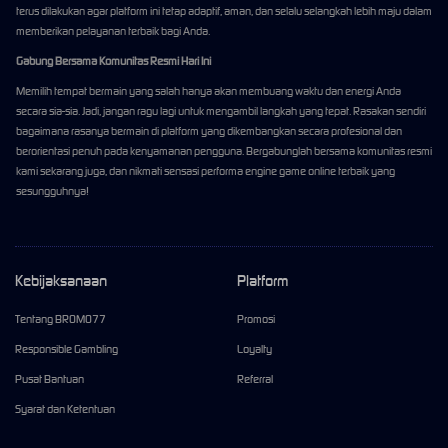
terus dilakukan agar platform ini tetap adaptif, aman, dan selalu selangkah lebih maju dalam
memberikan pelayanan terbaik bagi Anda.
Gabung Bersama Komunitas Resmi Hari Ini
Memilih tempat bermain yang salah hanya akan membuang waktu dan energi Anda
secara sia-sia. Jadi, jangan ragu lagi untuk mengambil langkah yang tepat. Rasakan sendiri
bagaimana rasanya bermain di platform yang dikembangkan secara profesional dan
berorientasi penuh pada kenyamanan pengguna. Bergabunglah bersama komunitas resmi
kami sekarang juga, dan nikmati sensasi performa engine game online terbaik yang
sesungguhnya!
Kebijaksanaan
Platform
Tentang BROMO77
Promosi
Responsible Gambling
Loyalty
Pusat Bantuan
Referral
Syarat dan Ketentuan